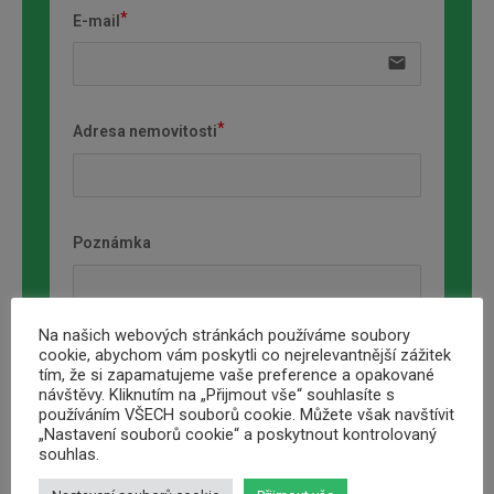
E-mail
email
Adresa nemovitosti
Poznámka
Na našich webových stránkách používáme soubory
cookie, abychom vám poskytli co nejrelevantnější zážitek
tím, že si zapamatujeme vaše preference a opakované
návštěvy. Kliknutím na „Přijmout vše“ souhlasíte s
používáním VŠECH souborů cookie. Můžete však navštívit
Zaškrtnutím tohoto políčka souhlasím se
„Nastavení souborů cookie“ a poskytnout kontrolovaný
zpracováním a nakládáním s osobními údaji.
Více
souhlas.
informací.