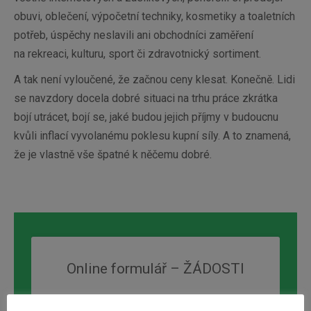
obuvi, oblečení, výpočetní techniky, kosmetiky a toaletních
potřeb, úspěchy neslavili ani obchodníci zaměření
na rekreaci, kulturu, sport či zdravotnický sortiment.
A tak není vyloučené, že začnou ceny klesat. Konečně. Lidi
se navzdory docela dobré situaci na trhu práce zkrátka
bojí utrácet, bojí se, jaké budou jejich příjmy v budoucnu
kvůli inflací vyvolanému poklesu kupní síly. A to znamená,
že je vlastně vše špatné k něčemu dobré.
Online formulář – ŽÁDOSTI