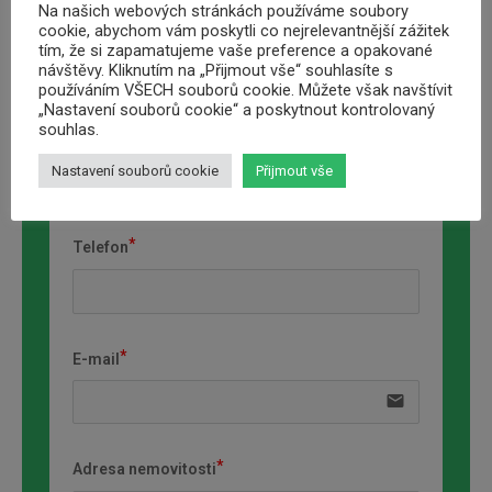
Na našich webových stránkách používáme soubory
Požadovana výše úvěru
cookie, abychom vám poskytli co nejrelevantnější zážitek
tím, že si zapamatujeme vaše preference a opakované
návštěvy. Kliknutím na „Přijmout vše“ souhlasíte s
používáním VŠECH souborů cookie. Můžete však navštívit
„Nastavení souborů cookie“ a poskytnout kontrolovaný
souhlas.
Jméno a přimení
Nastavení souborů cookie
Přijmout vše
Telefon
E-mail
email
Adresa nemovitosti