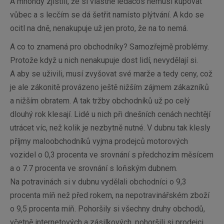
A mnohdy zjistili, že si vlastně ledacos nemusí kupovat
vůbec a s lecčím se dá šetřit namísto plýtvání. A kdo se
ocitl na dně, nenakupuje už jen proto, že na to nemá.
A co to znamená pro obchodníky? Samozřejmě problémy.
Protože když u nich nenakupuje dost lidí, nevydělají si.
A aby se uživili, musí zvyšovat své marže a tedy ceny, což
je ale zákonitě provázeno ještě nižším zájmem zákazníků
a nižším obratem. A tak tržby obchodníků už po celý
dlouhý rok klesají. Lidé u nich při dnešních cenách nechtějí
utrácet víc, než kolik je nezbytně nutné. V dubnu tak klesly
příjmy maloobchodníků vyjma prodejců motorových
vozidel o 0,3 procenta ve srovnání s předchozím měsícem
a o 7.7 procenta ve srovnání s loňským dubnem.
Na potravinách si v dubnu vydělali obchodníci o 9,3
procenta míň než před rokem, na nepotravinářském zboží
o 9,5 procenta míň. Pohoršily si všechny druhy obchodů,
včetně internetových a zásilkových, pohoršili si prodejci