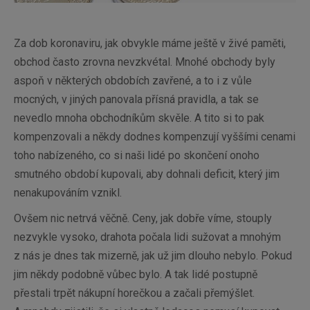
Za dob koronaviru, jak obvykle máme ještě v živé paměti,
obchod často zrovna nevzkvétal. Mnohé obchody byly
aspoň v některých obdobích zavřené, a to i z vůle
mocných, v jiných panovala přísná pravidla, a tak se
nevedlo mnoha obchodníkům skvěle. A tito si to pak
kompenzovali a někdy dodnes kompenzují vyššími cenami
toho nabízeného, co si naši lidé po skončení onoho
smutného období kupovali, aby dohnali deficit, který jim
nenakupováním vznikl.
Ovšem nic netrvá věčně. Ceny, jak dobře víme, stouply
nezvykle vysoko, drahota počala lidi sužovat a mnohým
z nás je dnes tak mizerně, jak už jim dlouho nebylo. Pokud
jim někdy podobně vůbec bylo. A tak lidé postupně
přestali trpět nákupní horečkou a začali přemýšlet.