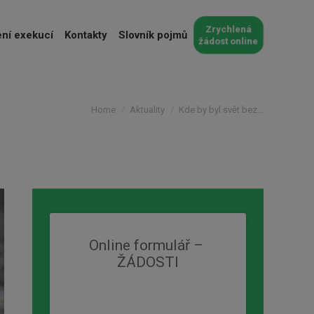
Zrychlená
ní exekucí
Kontakty
Slovník pojmů
žádost online
You are here:
Home
Aktuality
Kde by byl svět bez…
Online formulář – 
ŽÁDOSTI