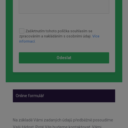
Zaškrtnutím tohoto políčka souhlasím se
zpracováním a nakládáním s osobními údaji.
Více
informací.
Odeslat
Online formulář
Na základě Vámi zadaných údajů předběžně posoudíme
Vaši žádost. Poté Vás budeme kontaktovat. Vámi