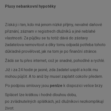
Plusy nebankovní hypotéky
Získá ji i ten, kdo má jenom nízké příjmy, nevalné daňové
přiznání, záznam v registrech dlužníků a jiné neblahé
vlastnosti. Za půjčku se tu totiž dává do zástavy
žadatelova nemovitost a díky tomu odpadá potřeba tohoto
důkladně prověřovat, jak na tom je po finanční stránce.
Žádá se tu přes internet, což je snadné, pohodlné a rychlé.
Již i za 24 hodin je jasné, zda žadatel uspěl a kolik mu
mohou půjčit. A to aniž by musel zaplatit cokoliv předem.
Po podpisu smlouvy jsou
peníze
k dispozici velice brzy.
Splácet lze krátkou i hodně dlouhou dobu,
po zvládnutelných splátkách, jež dlužníkovi nezkomplikují
život.