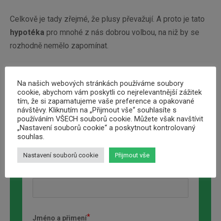
Celkově je tady zřejmé, že plusy převažují. A proto je tato
hypotéka
pro mnohé z nás dobrou volbou, na niž by se
rozhodně nemělo zapomínat.
Na našich webových stránkách používáme soubory
cookie, abychom vám poskytli co nejrelevantnější zážitek
tím, že si zapamatujeme vaše preference a opakované
návštěvy. Kliknutím na „Přijmout vše“ souhlasíte s
používáním VŠECH souborů cookie. Můžete však navštívit
Online formulář – ŽÁDOSTI
„Nastavení souborů cookie“ a poskytnout kontrolovaný
souhlas.
Nastavení souborů cookie
Přijmout vše
Požadovana výše úvěru
Jméno a přimení