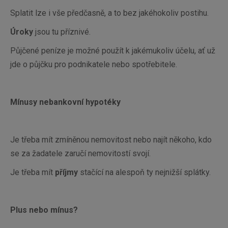
Splatit lze i vše předčasně, a to bez jakéhokoliv postihu.
Úroky
jsou tu příznivé.
Půjčené peníze je možné použít k jakémukoliv účelu, ať už
jde o půjčku pro podnikatele nebo spotřebitele.
Mínusy nebankovní hypotéky
Je třeba mít zmíněnou nemovitost nebo najít někoho, kdo
se za žadatele zaručí nemovitostí svojí.
Je třeba mít
příjmy
stačící na alespoň ty nejnižší splátky.
Plus nebo mínus?