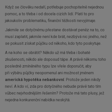
Když se člověku nedaří, potřebuje pochopitelně nejednou
pomoc, a to třeba i od docela cizích lidí. Platí to pro
jakoukoliv problematiku, finanční těžkosti nevyjímaje.
Jakmile se dotyčnému přestane dostávat peněz na to, co
musí zaplatit, jakmile není kde brát, nezbývá nic jiného, než
se pokusit získat půjčku od někoho, kdo tyto poskytuje.
A na koho se obrátit? Někdo už má třeba i bohaté
zkušenosti, někdo ale doposud tápe. A právě někomu toho
posledně zmíněného typu lze vřele doporučit, aby
při výběru půjčky neopomenul ani možnost jménem
americká hypotéka nebankovní
. Protože jeden nikdy
neví. A kdo ví, zda pro dotyčného nebude právě tato tím
vůbec nejvhodnějším řešením? Protože má tato plusy, jež
nejedna konkurenční nabídka neskýtá.