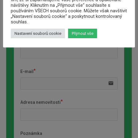
návštěvy. Kliknutím na „Přijmout vše“ souhlasíte s
Jméno a přimení
používáním VŠECH souborů cookie. Můžete však navštívit
„Nastavení souborů cookie“ a poskytnout kontrolovaný
souhlas.
Nastavení souborů cookie
Přijmout vše
Telefon
E-mail
email
Adresa nemovitosti
Poznámka