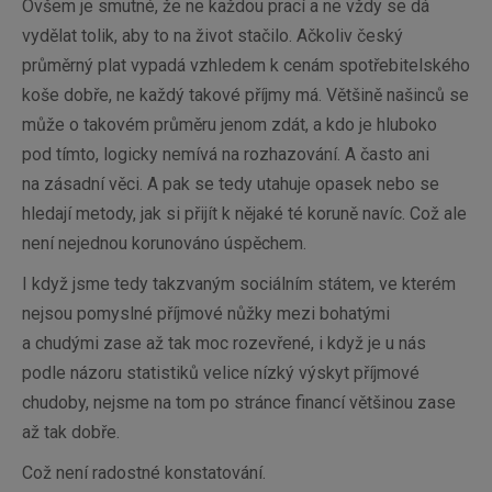
Ovšem je smutné, že ne každou prací a ne vždy se dá
vydělat tolik, aby to na život stačilo. Ačkoliv český
průměrný plat vypadá vzhledem k cenám spotřebitelského
koše dobře, ne každý takové příjmy má. Většině našinců se
může o takovém průměru jenom zdát, a kdo je hluboko
pod tímto, logicky nemívá na rozhazování. A často ani
na zásadní věci. A pak se tedy utahuje opasek nebo se
hledají metody, jak si přijít k nějaké té koruně navíc. Což ale
není nejednou korunováno úspěchem.
I když jsme tedy takzvaným sociálním státem, ve kterém
nejsou pomyslné příjmové nůžky mezi bohatými
a chudými zase až tak moc rozevřené, i když je u nás
podle názoru statistiků velice nízký výskyt příjmové
chudoby, nejsme na tom po stránce financí většinou zase
až tak dobře.
Což není radostné konstatování.