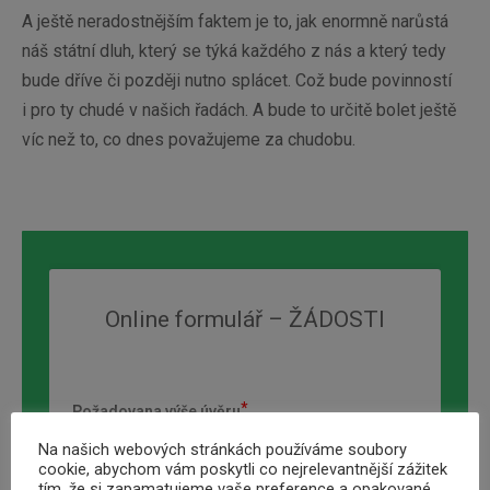
A ještě neradostnějším faktem je to, jak enormně narůstá
náš státní dluh, který se týká každého z nás a který tedy
bude dříve či později nutno splácet. Což bude povinností
i pro ty chudé v našich řadách. A bude to určitě bolet ještě
víc než to, co dnes považujeme za chudobu.
Online formulář – ŽÁDOSTI
Požadovana výše úvěru
Na našich webových stránkách používáme soubory
cookie, abychom vám poskytli co nejrelevantnější zážitek
tím, že si zapamatujeme vaše preference a opakované