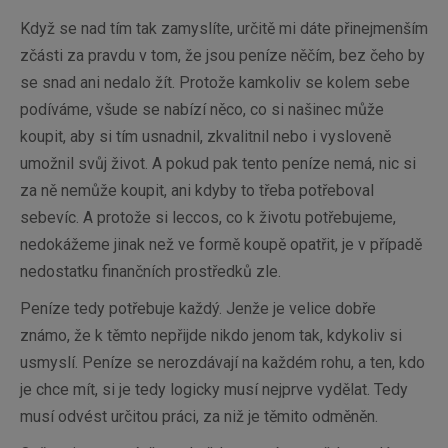
Když se nad tím tak zamyslíte, určitě mi dáte přinejmenším
zčásti za pravdu v tom, že jsou peníze něčím, bez čeho by
se snad ani nedalo žít. Protože kamkoliv se kolem sebe
podíváme, všude se nabízí něco, co si našinec může
koupit, aby si tím usnadnil, zkvalitnil nebo i vysloveně
umožnil svůj život. A pokud pak tento peníze nemá, nic si
za ně nemůže koupit, ani kdyby to třeba potřeboval
sebevíc. A protože si leccos, co k životu potřebujeme,
nedokážeme jinak než ve formě koupě opatřit, je v případě
nedostatku finančních prostředků zle.
Peníze tedy potřebuje každý. Jenže je velice dobře
známo, že k těmto nepřijde nikdo jenom tak, kdykoliv si
usmyslí. Peníze se nerozdávají na každém rohu, a ten, kdo
je chce mít, si je tedy logicky musí nejprve vydělat. Tedy
musí odvést určitou práci, za niž je těmito odměněn.