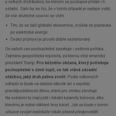
u velkých distributorů, ke kterým se postupně přidali i ti
ostatní. Dalo by se říci, že v tomto případě je nejlépe vidět,
že vše skutečně souvisí se vším.
Tím, že se daří globální ekonomice, zvýšila se poptávka
po elektrické energii.
Český průmysl je prostě dobře nastartovaný.
Do našich cen pochopitelně zasahuje i světová politika.
Zejména geopolitická nejistota, za kterou stojí americký
prezident Trump.
Pro běžného občana, který potřebuje
pochopitelně v zimě topit, se tak stává zásadní
otázkou, jaký druh paliva zvolit.
Podle odborných
odhadů to bude na dalších několik let s největší
pravděpodobností dřevo, které pro změnu zlevňuje.
Na svědomí to mají jistě i lokální kalamity kůrovce, díky
kterému je nutné některé lesy kácet.
Jak se bude v tomto
situace vyvíjet nedokáže nikdo přesně předpovědět.