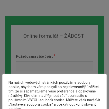
Online formulář – ŽÁDOSTI
Požadovana výše úvěru
Jméno a přimení
Na našich webových stránkách používáme soubory
cookie, abychom vám poskytli co nejrelevantnější zážitek
tím, že si zapamatujeme vaše preference a opakované
návštěvy. Kliknutím na „Přijmout vše“ souhlasíte s
používáním VŠECH souborů cookie. Můžete však navštívit
„Nastavení souborů cookie“ a poskytnout kontrolovaný
Telefon
souhlas.