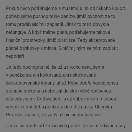
Pokud něco potřebujeme a musíme si to od někoho koupit,
potřebujeme pochopitelně peníze, jimiž bychom za to
tomu prodávajícímu zaplatili. Jinak to totiž obvykle
nefunguje. A když máme platit, potřebujeme takové
finanční prostředky, jimiž platit lze. Tedy akceptované
platné bankovky a mince. S ničím jiným se nám zaplatit
nepodaří.
Je tedy pochopitelné, že už u nikoho nenajdeme
v peněžence ani kolkované, ani nekolkované
československé koruny, ať už třeba dobře hodnocenou
zelenou stokorunu nebo její daleko méně oblíbenou
následovnici s Gottwaldem, a už vůbec nikdo s sebou
určitě nenosí třeba peníze z dob Rakouska-Uherska.
Protože je jasné, že za ty už nic nedostaneme.
Jenže na rozdíl od zmíněných peněz, jež už se dávno staly