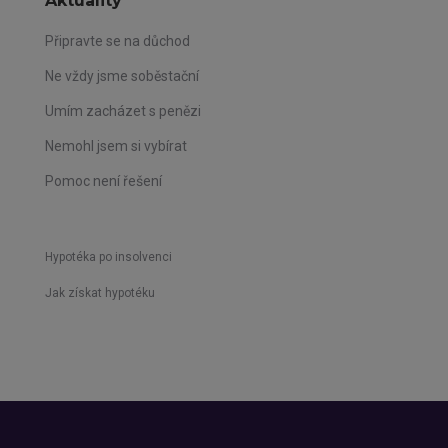
Aktuality
Připravte se na důchod
Ne vždy jsme soběstační
Umím zacházet s penězi
Nemohl jsem si vybírat
Pomoc není řešení
Hypotéka po insolvenci
Jak získat hypotéku