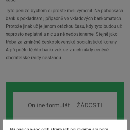
Tyto peníze bychom si prostě měli vyměnit. Na pobočkách
bank s pokladnami, případně ve vkladových bankomatech.
Protože jinak už je jenom otázkou času, kdy tyto budou už
naprosto neplatné a nic za ně nedostaneme. Stejně jako
třeba za zmíněné československé socialistické koruny.
A při počtu těchto bankovek se z nich nikdy ceněné
sběratelské rarity nestanou.
Online formulář – ŽÁDOSTI
Na našich webových stránkách používáme soubory
Požadovana výše úvěru