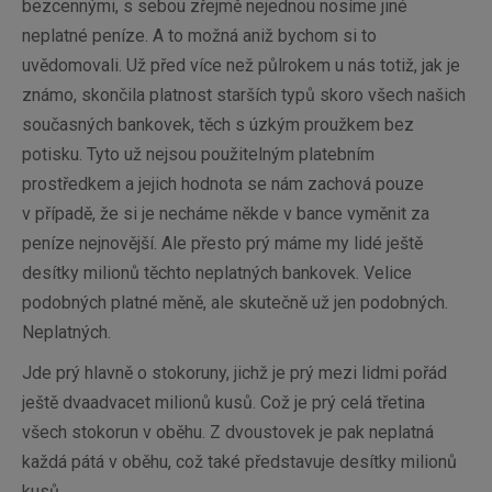
bezcennými, s sebou zřejmě nejednou nosíme jiné
neplatné peníze. A to možná aniž bychom si to
uvědomovali. Už před více než půlrokem u nás totiž, jak je
známo, skončila platnost starších typů skoro všech našich
současných bankovek, těch s úzkým proužkem bez
potisku. Tyto už nejsou použitelným platebním
prostředkem a jejich hodnota se nám zachová pouze
v případě, že si je necháme někde v bance vyměnit za
peníze nejnovější. Ale přesto prý máme my lidé ještě
desítky milionů těchto neplatných bankovek. Velice
podobných platné měně, ale skutečně už jen podobných.
Neplatných.
Jde prý hlavně o stokoruny, jichž je prý mezi lidmi pořád
ještě dvaadvacet milionů kusů. Což je prý celá třetina
všech stokorun v oběhu. Z dvoustovek je pak neplatná
každá pátá v oběhu, což také představuje desítky milionů
kusů.