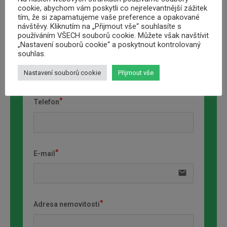
cookie, abychom vám poskytli co nejrelevantnější zážitek
tím, že si zapamatujeme vaše preference a opakované
návštěvy. Kliknutím na „Přijmout vše“ souhlasíte s
používáním VŠECH souborů cookie. Můžete však navštívit
„Nastavení souborů cookie“ a poskytnout kontrolovaný
Jméno a přimení
souhlas.
Nastavení souborů cookie
Přijmout vše
Telefon
E-mail
email
Adresa nemovitosti