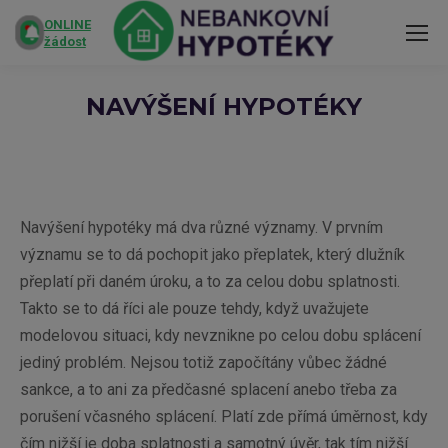
ONLINE
žádost
NAVÝŠENÍ HYPOTÉKY
You are here:
Navýšení hypotéky má dva různé významy. V prvním
významu se to dá pochopit jako přeplatek, který dlužník
přeplatí při daném úroku, a to za celou dobu splatnosti.
Takto se to dá říci ale pouze tehdy, když uvažujete
modelovou situaci, kdy nevznikne po celou dobu splácení
jediný problém. Nejsou totiž započítány vůbec žádné
sankce, a to ani za předčasné splacení anebo třeba za
porušení včasného splácení. Platí zde přímá úměrnost, kdy
čím nižší je doba splatnosti a samotný úvěr, tak tím nižší