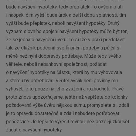
bude navýšení hypotéky, tedy přeplatek. To ovšem platí
i naopak, čím vyšší bude úrok a delší doba splatnosti, tím
vyšší bude přeplatek, neboli navýšení hypotéky. Druhý
význam slovního spojení navýšení hypotéky může být ten,
že se jedná o navýšení úvěru. To si lze v praxi představit
tak, že dlužník podcenil své finanční potřeby a půjčil si
méně, než nyní doopravdy potřebuje. Může tedy svého
věřitele, neboli nebankovní společnost, požádat
o navýšení hypotéky na částku, která by mu vyhovovala
a kterou by potřeboval. Věřitel avšak není povinný mu
vyhovět, je to pouze na jeho zvážení a rozhodnutí. Právě
proto znovu upozorňujeme, ještě než vepíšete do kolonky
požadovaná výše úvěru nějakou sumu, promyslete si, zdali
je to opravdu dostatečné a zdali nebudete potřebovat
peněz více. Je lepší to vyřešit rovnou, než později zkoušet
žádat o navýšení hypotéky.