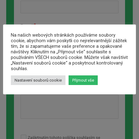
E-mail
Na našich webových stránkách používáme soubory
email
cookie, abychom vám poskytli co nejrelevantnější zážitek
tím, že si zapamatujeme vaše preference a opakované
návštěvy. Kliknutím na „Přijmout vše“ souhlasíte s
používáním VŠECH souborů cookie. Můžete však navštívit
Adresa nemovitosti
„Nastavení souborů cookie“ a poskytnout kontrolovaný
souhlas.
Nastavení souborů cookie
Přijmout vše
Poznámka
Zaškrtnutím tohoto políčka souhlasím se