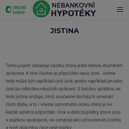
ONLINE
žádost
JISTINA
You are here:
Tento pojem označuje částku, která ještě nebyla dlužníkem
splacena. K této částce je připočítán navíc úrok. Jistina
tedy může být například celý úvěr, anebo například jen jeho
část po několika měsících splácení. S každou splátkou se
tedy jistina snižuje, čímž současně dochází k umazání
části dluhu, a to i včetně samotného úroku, který je ke
každé splátce připočítán. Úrok a další poplatky, které jsou
s půjčkou spokojené, se označují jako příslušenství jistiny
a tvoří důležitou část celé půjčky.