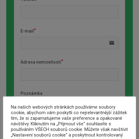
E-mail
email
Adresa nemovitosti
Poznámka
Na našich webových stránkách používáme soubory
cookie, abychom vám poskytli co nejrelevantnější zážitek
tím, že si zapamatujeme vaše preference a opakované
návštěvy. Kliknutím na „Přijmout vše“ souhlasíte s
používáním VŠECH souborů cookie. Můžete však navštívit
„Nastavení souborů cookie“ a poskytnout kontrolovaný